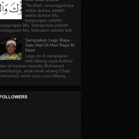
“Ya Allah, sesungguhnya
waktu duhaa adalah
waktu duhaa-Mu,
keagungan adalah
keagungan-Mu, kebagusan adalah
kebagusan-Mu, kekuatan adalah kek...
Sampaikan Lagu Raya -
Satu Hari Di Hari Raya M.
Nasir
Lagu ini di sampaikan
oleh Abang saya Arshad
dan di tujukan kepada Mohamad
sekeluarga, anak-anak abang Chad,
menantu2 serta cucu-cucu Abang ...
FOLLOWERS