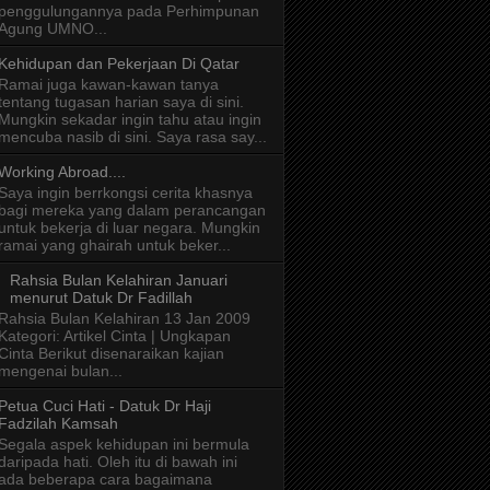
penggulungannya pada Perhimpunan
Agung UMNO...
Kehidupan dan Pekerjaan Di Qatar
Ramai juga kawan-kawan tanya
tentang tugasan harian saya di sini.
Mungkin sekadar ingin tahu atau ingin
mencuba nasib di sini. Saya rasa say...
Working Abroad....
Saya ingin berrkongsi cerita khasnya
bagi mereka yang dalam perancangan
untuk bekerja di luar negara. Mungkin
ramai yang ghairah untuk beker...
Rahsia Bulan Kelahiran Januari
menurut Datuk Dr Fadillah
Rahsia Bulan Kelahiran 13 Jan 2009
Kategori: Artikel Cinta | Ungkapan
Cinta Berikut disenaraikan kajian
mengenai bulan...
Petua Cuci Hati - Datuk Dr Haji
Fadzilah Kamsah
Segala aspek kehidupan ini bermula
daripada hati. Oleh itu di bawah ini
ada beberapa cara bagaimana