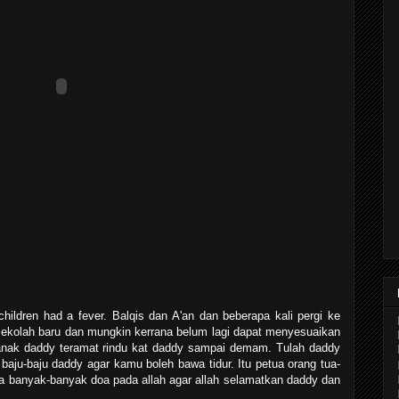
hildren had a fever. Balqis dan A'an dan beberapa kali pergi ke
 sekolah baru dan mungkin kerrana belum lagi dapat menyesuaikan
-anak daddy teramat rindu kat daddy sampai demam. Tulah daddy
ju-baju daddy agar kamu boleh bawa tidur. Itu petua orang tua-
la banyak-banyak doa pada allah agar allah selamatkan daddy dan