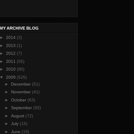
MY ARCHIVE BLOG
►
2014
(3)
►
2013
(1)
►
2012
(7)
►
2011
(55)
►
2010
(80)
▼
2009
(525)
►
December
(51)
►
November
(41)
►
October
(63)
►
September
(92)
►
August
(72)
►
July
(15)
►
June
(19)