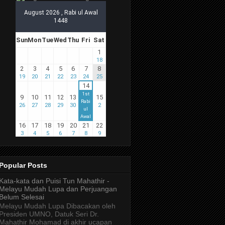
Popular Posts
Kata-kata dan Puisi Tun Mahathir -
Melayu Mudah Lupa dan Perjuangan
Belum Selesai
Melayu Mudah Lupa Dibacakan oleh
Presiden UMNO, Datuk Seri Dr.
Mahathir Mohamad di akhir ucapan