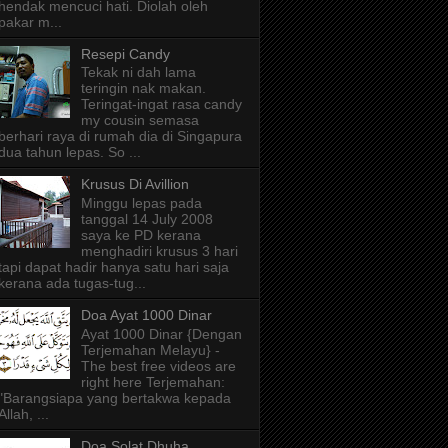
hendak mencuci hati. Diolah oleh
pakar m...
Resepi Candy
Tekak ni dah lama
teringin nak makan.
Teringat-ingat rasa candy
my cousin semasa
berhari raya di rumah dia di Singapura
dua tahun lepas. So ...
Krusus Di Avillion
Minggu lepas pada
tanggal 14 July 2008
saya ke PD kerana
menghadiri krusus 3 hari
tapi dapat hadir hanya satu hari saja
kerana ada tugas-tug...
Doa Ayat 1000 Dinar
Ayat 1000 Dinar {Dengan
Terjemahan Melayu} -
The best free videos are
right here Terjemahan:
"Barangsiapa yang bertakwa kepada
Allah, ...
Doa Solat Dhuha