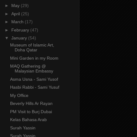
►
May
(29)
►
April
(25)
►
March
(17)
►
February
(47)
▼
January
(54)
Museum of Islamic Art,
Doha Qatar
Mini Garden in my Room
MAQ Gathering @
Malaysian Embassy
Asma Usna - Sami Yusof
Hasbi Rabbi - Sami Yusuf
My Office
Beverly Hills Ar Rayan
PM Visit to Burj Dubai
Kelas Bahasa Arab
Surah Yassin
Surah Yassin