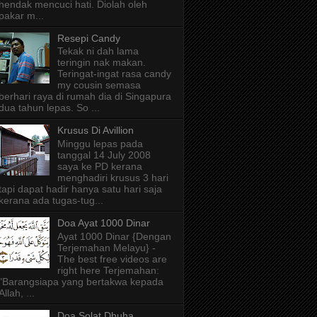
hendak mencuci hati. Diolah oleh
pakar m...
Resepi Candy
Tekak ni dah lama
teringin nak makan.
Teringat-ingat rasa candy
my cousin semasa
berhari raya di rumah dia di Singapura
dua tahun lepas. So ...
Krusus Di Avillion
Minggu lepas pada
tanggal 14 July 2008
saya ke PD kerana
menghadiri krusus 3 hari
tapi dapat hadir hanya satu hari saja
kerana ada tugas-tug...
Doa Ayat 1000 Dinar
Ayat 1000 Dinar {Dengan
Terjemahan Melayu} -
The best free videos are
right here Terjemahan:
"Barangsiapa yang bertakwa kepada
Allah, ...
Doa Solat Dhuha