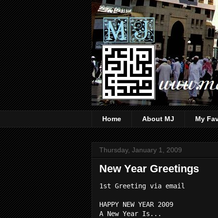
Home
About MJ
My Fav
Thursday, January 1, 2009
New Year Greetings
1st Greeting via email
HAPPY NEW YEAR 2009
A New Year Is...