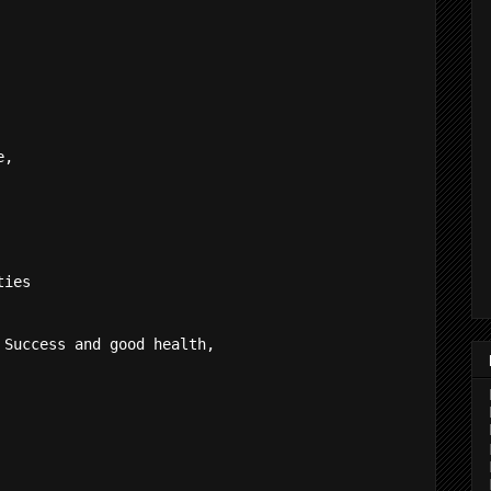
e,
ties
 Success and good health,