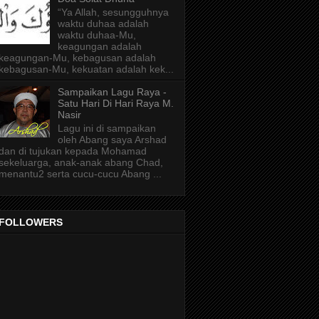
“Ya Allah, sesungguhnya
waktu duhaa adalah
waktu duhaa-Mu,
keagungan adalah
keagungan-Mu, kebagusan adalah
kebagusan-Mu, kekuatan adalah kek...
Sampaikan Lagu Raya -
Satu Hari Di Hari Raya M.
Nasir
Lagu ini di sampaikan
oleh Abang saya Arshad
dan di tujukan kepada Mohamad
sekeluarga, anak-anak abang Chad,
menantu2 serta cucu-cucu Abang ...
FOLLOWERS