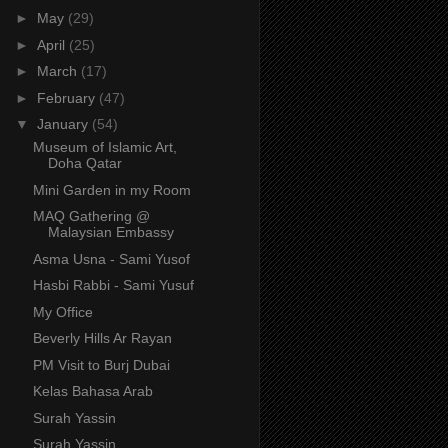
►
May
(29)
►
April
(25)
►
March
(17)
►
February
(47)
▼
January
(54)
Museum of Islamic Art,
Doha Qatar
Mini Garden in my Room
MAQ Gathering @
Malaysian Embassy
Asma Usna - Sami Yusof
Hasbi Rabbi - Sami Yusuf
My Office
Beverly Hills Ar Rayan
PM Visit to Burj Dubai
Kelas Bahasa Arab
Surah Yassin
Surah Yassin