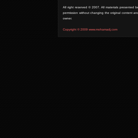
All right reserved © 2007. All materials presente
permission without changing the original content an
owner.
Copyright © 2009 www.mohamadj.com