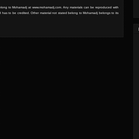
d belong to Mohamadj at www.mohamadj.com. Any materials can be reproduced with
d has to be credited. Other material not stated belong to Mohamadj belongs to its