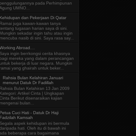
penggulungannya pada Perhimpunan
Agung UMNO...
Kehidupan dan Pekerjaan Di Qatar
Ramai juga kawan-kawan tanya
tentang tugasan harian saya di sini.
Mungkin sekadar ingin tahu atau ingin
mencuba nasib di sini. Saya rasa say...
Working Abroad....
Saya ingin berrkongsi cerita khasnya
bagi mereka yang dalam perancangan
untuk bekerja di luar negara. Mungkin
ramai yang ghairah untuk beker...
Rahsia Bulan Kelahiran Januari
menurut Datuk Dr Fadillah
Rahsia Bulan Kelahiran 13 Jan 2009
Kategori: Artikel Cinta | Ungkapan
Cinta Berikut disenaraikan kajian
mengenai bulan...
Petua Cuci Hati - Datuk Dr Haji
Fadzilah Kamsah
Segala aspek kehidupan ini bermula
daripada hati. Oleh itu di bawah ini
ada beberapa cara bagaimana