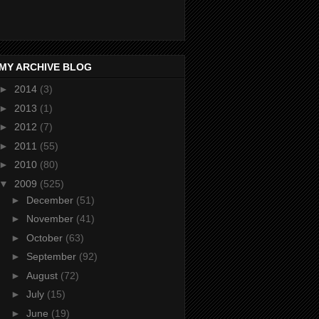
MY ARCHIVE BLOG
►
2014
(3)
►
2013
(1)
►
2012
(7)
►
2011
(55)
►
2010
(80)
▼
2009
(525)
►
December
(51)
►
November
(41)
►
October
(63)
►
September
(92)
►
August
(72)
►
July
(15)
►
June
(19)