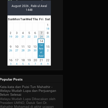
Popular Posts
Kata-kata dan Puisi Tun Mahathir -
Melayu Mudah Lupa dan Perjuangan
Belum Selesai
Melayu Mudah Lupa Dibacakan oleh
Presiden UMNO, Datuk Seri Dr.
Mahathir Mohamad di akhir ucapan