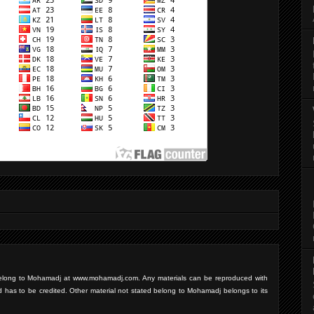
d belong to Mohamadj at www.mohamadj.com. Any materials can be reproduced with
d has to be credited. Other material not stated belong to Mohamadj belongs to its