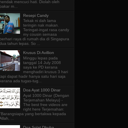
hendak mencuci hati. Diolah oleh
pakar m...
Resepi Candy
Tekak ni dah lama
teringin nak makan.
Teringat-ingat rasa candy
my cousin semasa
berhari raya di rumah dia di Singapura
dua tahun lepas. So ...
Krusus Di Avillion
Minggu lepas pada
tanggal 14 July 2008
saya ke PD kerana
menghadiri krusus 3 hari
tapi dapat hadir hanya satu hari saja
kerana ada tugas-tug...
Doa Ayat 1000 Dinar
Ayat 1000 Dinar {Dengan
Terjemahan Melayu} -
The best free videos are
right here Terjemahan:
"Barangsiapa yang bertakwa kepada
Allah, ...
Doa Solat Dhuha