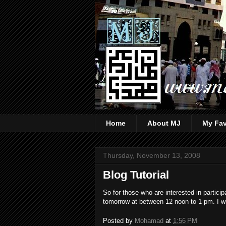
Home
About MJ
My Fav
Thursday, November 13, 2008
Blog Tutorial
So for those who are interested in particip
tomorrow at between 12 noon to 1 pm. I wil
Posted by
Mohamad
at
1:56 PM