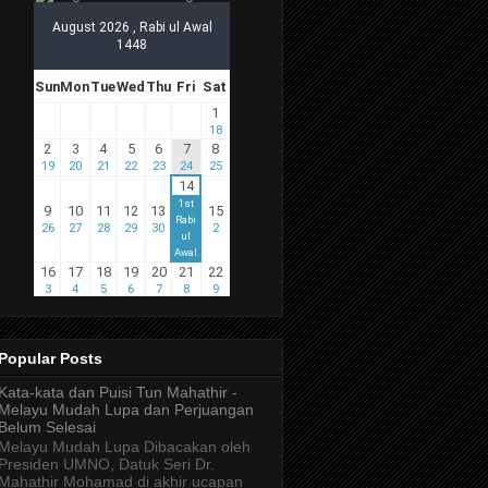
Popular Posts
Kata-kata dan Puisi Tun Mahathir -
Melayu Mudah Lupa dan Perjuangan
Belum Selesai
Melayu Mudah Lupa Dibacakan oleh
Presiden UMNO, Datuk Seri Dr.
Mahathir Mohamad di akhir ucapan