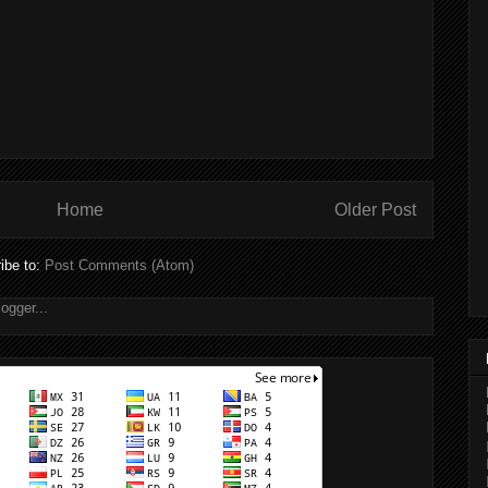
Home
Older Post
ibe to:
Post Comments (Atom)