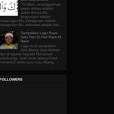
“Ya Allah, sesungguhnya
waktu duhaa adalah
waktu duhaa-Mu,
keagungan adalah
keagungan-Mu, kebagusan adalah
kebagusan-Mu, kekuatan adalah kek...
Sampaikan Lagu Raya -
Satu Hari Di Hari Raya M.
Nasir
Lagu ini di sampaikan
oleh Abang saya Arshad
dan di tujukan kepada Mohamad
sekeluarga, anak-anak abang Chad,
menantu2 serta cucu-cucu Abang ...
FOLLOWERS