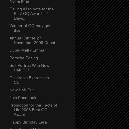
Nor & Ithar
Calling All to Vote for the
Best GQ Award - 2
Days...
Winner of GQ may get
this
Annual Dinner 27
November 2008 Dubai
Dubai Mall - Emmar
Porsche Posing
Self Portrait With New
Hair Cut
Children's Expression -
CE
New Hair Cut
Join Facebook
Promotion for the Facts of
Life 2008 Best GQ
Award
Happy Birthday Lara