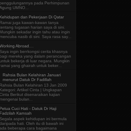
penggulungannya pada Perhimpunan
Agung UMNO...
Kehidupan dan Pekerjaan Di Qatar
Ramai juga kawan-kawan tanya
tentang tugasan harian saya di sini.
Mungkin sekadar ingin tahu atau ingin
mencuba nasib di sini. Saya rasa say...
Working Abroad....
Saya ingin berrkongsi cerita khasnya
bagi mereka yang dalam perancangan
untuk bekerja di luar negara. Mungkin
ramai yang ghairah untuk beker...
Rahsia Bulan Kelahiran Januari
menurut Datuk Dr Fadillah
Rahsia Bulan Kelahiran 13 Jan 2009
Kategori: Artikel Cinta | Ungkapan
Cinta Berikut disenaraikan kajian
mengenai bulan...
Petua Cuci Hati - Datuk Dr Haji
Fadzilah Kamsah
Segala aspek kehidupan ini bermula
daripada hati. Oleh itu di bawah ini
ada beberapa cara bagaimana