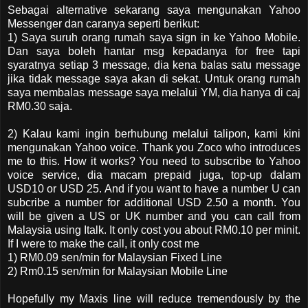
Sebagai alternative sekarang saya mengunakan Yahoo
Messenger dan caranya seperti berikut:
1) Saya suruh orang rumah saya sign in ke Yahoo Mobile.
Dan saya boleh hantar msg kepadanya for free tapi
syaratnya setiap 3 message, dia kena balas satu message
jika tidak message saya akan di sekat. Untuk orang rumah
saya membalas message saya melalui YM, dia hanya di caj
RM0.30 saja.
2) Kalau kami ingin berhubung melalui talipon, kami kini
mengunakan Yahoo voice. Thank you Zoco who introduces
me to this. How it works? You need to subscribe to Yahoo
voice service, dia macam prepaid juga, top-up dalam
USD10 or USD 25. And if you want to have a number U can
subcribe a number for additional USD 2.50 a month. You
will be given a US or UK number and you can call from
Malaysia using Italk. It only cost you about RM0.10 per minit.
If I were to make the call, it only cost me
1) RM0.09 sen/min for Malaysian Fixed Line
2) Rm0.15 sen/min for Malaysian Mobile Line
Hopefully my Maxis line will reduce tremendously by the