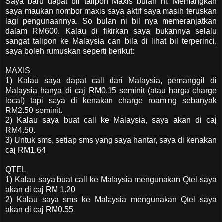
Saya baru dapat bil talipon Maxis bulan ni. Memangkan
saya maukan nombor maxis saya aktif saya masih teruskan
lagi pengunaannya. So bulan ni bil nya memeranjatkan
dalam RM600. Kalau di fikirkan saya bukannya selalu
sangat talipon ke Malaysia dan bila di lihat bil terperinci,
saya boleh rumuskan seperti berikut:
MAXIS
1) Kalau saya dapat call dari Malaysia, pemanggil di
Malaysia hanya di caj RM0.15 seminit (atau harga charge
local) tapi saya di kenakan charge roaming sebanyak
RM2.50 seminit.
2) Kalau saya buat call ke Malaysia, saya akan di caj
RM4.50.
3) Untuk sms, setiap sms yang saya hantar, saya di kenakan
caj RM1.64
QTEL
1) Kalau saya buat call ke Malaysia mengunakan Qtel saya
akan di caj RM 1.20
2) Kalau saya sms ke Malaysia mengunakan Qtel saya
akan di caj RM0.55