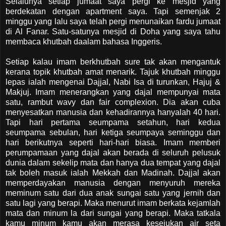
Selalunya setiap jumaat saya pergi ke mesjid yang
berdekatan dengan apartment saya. Tapi semenjak 2
minggu yang lalu saya telah pergi menunaikan fardu jumaat
di Al Fanar. Satu-satunya mesjid di Doha yang saya tahu
membaca khutbah daalam bahasa Inggeris.
Setiap kalau imam berkhutbah sure tak akan mengantuk
kerana topik khutbah amat menarik. Tajuk khutbah minggu
lepas ialah mengenai Dajjal, Nabi Isa di turunkan, Hajuj &
Makjuj. Imam menerangkan yang dajal mempunyai mata
satu, rambut wavy dan fair complexion. Dia akan cuba
menyesatkan manusia dan kehadirannya hanyalah 40 hari.
Tapi hari pertama seumpama setahun, hari kedua
seumpama sebulan, hari ketiga seumpaya seminggu dan
hari berikutnya seperti hari-hari biasa. Imam memberi
perumpamaan yang dajal akan berada di seluruh pelusuk
dunia dalam sekelip mata dan hanya dua tempat yang dajal
tak boleh masuk ialah Mekkah dan Madinah. Dajjal akan
memperdayakan manusia dengan menyuruh mereka
meminum satu dari dua anak sungai satu yang jernih dan
satu lagi yang berapi. Maka menurut imam berkata kejamlah
mata dan minum la dari sungai yang berapi. Maka tatkala
kamu minum kamu akan merasa kesejukan air seta