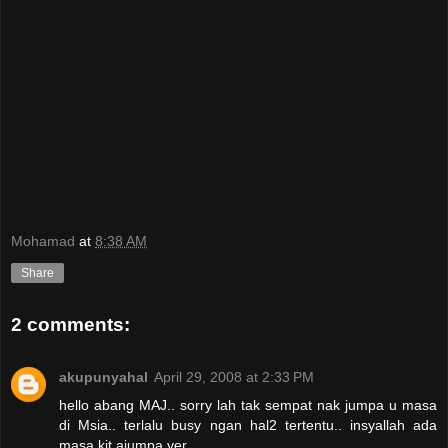
Mohamad
at
8:38 AM
Share
2 comments:
akupunyahal
April 29, 2008 at 2:33 PM
hello abang MAJ.. sorry lah tak sempat nak jumpa u masa
di Msia.. terlalu busy ngan hal2 tertentu.. insyallah ada
masa kit ajumpa yer...