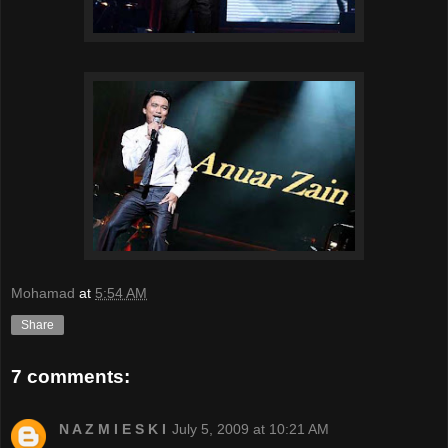
Mohamad
at
5:54 AM
Share
7 comments:
N A Z M I E S K I
July 5, 2009 at 10:21 AM