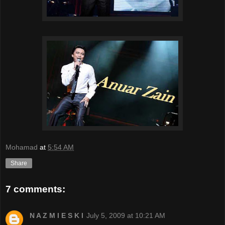
Mohamad
at
5:54 AM
Share
7 comments:
N A Z M I E S K I
July 5, 2009 at 10:21 AM