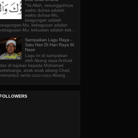
“Ya Allah, sesungguhnya
waktu duhaa adalah
waktu duhaa-Mu,
keagungan adalah
keagungan-Mu, kebagusan adalah
kebagusan-Mu, kekuatan adalah kek...
Sampaikan Lagu Raya -
Satu Hari Di Hari Raya M.
Nasir
Lagu ini di sampaikan
oleh Abang saya Arshad
dan di tujukan kepada Mohamad
sekeluarga, anak-anak abang Chad,
menantu2 serta cucu-cucu Abang ...
FOLLOWERS