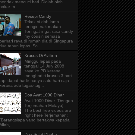
hendak mencuci hati. Diolah oleh
pakar m...
Resepi Candy
Tekak ni dah lama
teringin nak makan.
Teringat-ingat rasa candy
my cousin semasa
berhari raya di rumah dia di Singapura
dua tahun lepas. So ...
Krusus Di Avillion
Minggu lepas pada
tanggal 14 July 2008
saya ke PD kerana
menghadiri krusus 3 hari
tapi dapat hadir hanya satu hari saja
kerana ada tugas-tug...
Doa Ayat 1000 Dinar
Ayat 1000 Dinar {Dengan
Terjemahan Melayu} -
The best free videos are
right here Terjemahan:
"Barangsiapa yang bertakwa kepada
Allah, ...
Doa Solat Dhuha