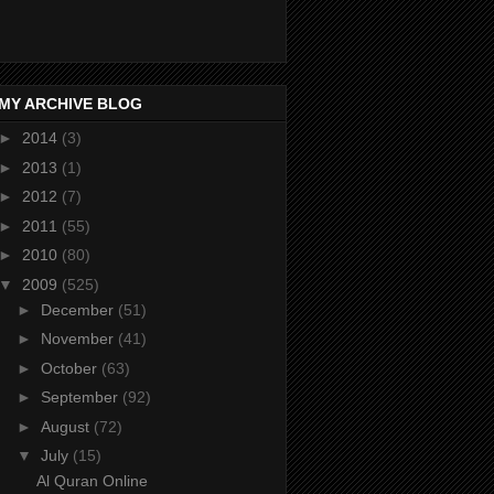
MY ARCHIVE BLOG
►
2014
(3)
►
2013
(1)
►
2012
(7)
►
2011
(55)
►
2010
(80)
▼
2009
(525)
►
December
(51)
►
November
(41)
►
October
(63)
►
September
(92)
►
August
(72)
▼
July
(15)
Al Quran Online