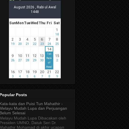
Popular Posts
Kata-kata dan Puisi Tun Mahathir -
Melayu Mudah Lupa dan Perjuangan
Belum Selesai
Melayu Mudah Lupa Dibacakan oleh
Presiden UMNO, Datuk Seri Dr.
Mahathir Mohamad di akhir ucapan