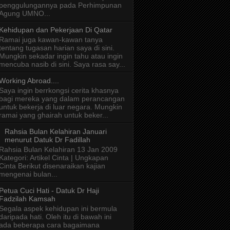
penggulungannya pada Perhimpunan
Agung UMNO...
Kehidupan dan Pekerjaan Di Qatar
Ramai juga kawan-kawan tanya
tentang tugasan harian saya di sini.
Mungkin sekadar ingin tahu atau ingin
mencuba nasib di sini. Saya rasa say...
Working Abroad....
Saya ingin berrkongsi cerita khasnya
bagi mereka yang dalam perancangan
untuk bekerja di luar negara. Mungkin
ramai yang ghairah untuk beker...
Rahsia Bulan Kelahiran Januari
menurut Datuk Dr Fadillah
Rahsia Bulan Kelahiran 13 Jan 2009
Kategori: Artikel Cinta | Ungkapan
Cinta Berikut disenaraikan kajian
mengenai bulan...
Petua Cuci Hati - Datuk Dr Haji
Fadzilah Kamsah
Segala aspek kehidupan ini bermula
daripada hati. Oleh itu di bawah ini
ada beberapa cara bagaimana