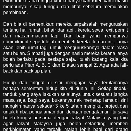
ekonomi kerana hingga kini kebanyakkan Klien kami masih
mempunyai sikap tunggu dan lihat sebelum memulakan
pembinaan.
Dan bila di berhentikan; mereka terpaksalah menguruskan
tentang hal rumah, bil air dan api , kereta sewa, exit permit
dan macam-macam lagi. Dan bagi yang mempunyai
commitment seperti telah membeli kereta itu dan ini.. Ianya
akan lebih rumit lagi untuk menguruskannya dalam masa
satu bulan. Simpati juga dengan nasib mereka kerana ianya
boleh berlaku pada sesiapa saja. Itulah kadang kala kita
perlu ada Plan A, B, C dan E atau sampai Z. Agar ada fall-
back dan back up plan.
Hidup dan tinggal di sini mengajar saya terutamanya
bertapa sementara hidup kita di dunia ini. Setiap tindak-
tanduk yang saya lakukan selalunya untuk sesuatu jangka
masa saja. Bagi saya, bukannya nak menetap lama di sini
mungkin hanya sekadar 3 ke 5 tahun mengikut project dan
untuk timba pengalaman dan dengan pengalaman itu saya
boleh kongsi bersama dengan rakyat Malaysia yang lain
agar rakyat Malaysia juga boleh setanding memberi
perkhidmatan yang terbaik malah lebih bagi dari orang