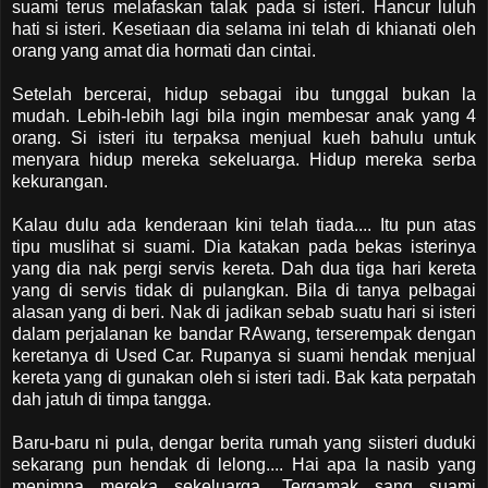
suami terus melafaskan talak pada si isteri. Hancur luluh
hati si isteri. Kesetiaan dia selama ini telah di khianati oleh
orang yang amat dia hormati dan cintai.
Setelah bercerai, hidup sebagai ibu tunggal bukan la
mudah. Lebih-lebih lagi bila ingin membesar anak yang 4
orang. Si isteri itu terpaksa menjual kueh bahulu untuk
menyara hidup mereka sekeluarga. Hidup mereka serba
kekurangan.
Kalau dulu ada kenderaan kini telah tiada.... Itu pun atas
tipu muslihat si suami. Dia katakan pada bekas isterinya
yang dia nak pergi servis kereta. Dah dua tiga hari kereta
yang di servis tidak di pulangkan. Bila di tanya pelbagai
alasan yang di beri. Nak di jadikan sebab suatu hari si isteri
dalam perjalanan ke bandar RAwang, terserempak dengan
keretanya di Used Car. Rupanya si suami hendak menjual
kereta yang di gunakan oleh si isteri tadi. Bak kata perpatah
dah jatuh di timpa tangga.
Baru-baru ni pula, dengar berita rumah yang siisteri duduki
sekarang pun hendak di lelong.... Hai apa la nasib yang
menimpa mereka sekeluarga. Tergamak sang suami