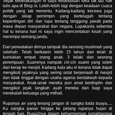
Sejak kebelakangan ni saya ketandusan idea tak tau nak
tulis apa di Blog ni. Lebih-lebih lagi dengan keadaan cuaca
politik yang tak menentu. Kadang-kadang kecewa juga
dengan sikap pemimpin yang bertelagah tentang
kepentingan diri dan lupa tentang tanggung jawab pada
masa depan masyarakat dan negara. Lupakanla sebentar
hal tu kerana hari ni saya ingin menceritakan kisah yang
menimpa seorang janda.
Dari perwatakan dirinya tampak dia seorang muslimah yang
solehah. Telah berkawin lebih 15 tahun dan telah di
kurniakan empat orang anak. 3 lelaki dan seorang
perempuan. Suaminya nampak ciri-ciri suami yang soleh
dan kerap ke mesjid. Kadang kala aku iri kerana tidak dapat
mengikuti jejaknya yang sering solat berjemaah di mesjid
dan tidak tinggal dengan usaha agama berdakwah kepada
masyarakat. Anak-anak mereka pun amat berdisplin dan
mengikut jejak langkah ayah mereka dan bagi saya
merekalah keluarga yang mithali.
Rupanya air yang tenang jangan di sangka tiada buaya.....
Ku sangka panas hingga ke petang rupanya hujan di
tengah hari. Rupa2nya dalam keharmornian rumahtangga