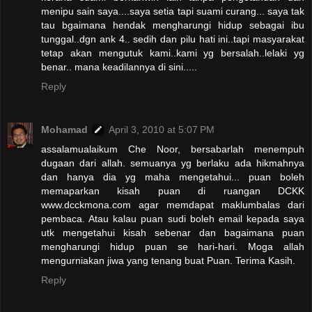
menipu sain saya....saya setia tapi suami curang... saya tak
tau bgaimana hendak mengharungi hidup sebagai ibu
tunggal..dgn ank 4.. sedih dan pilu hati ini..tapi masyarakat
tetap akan mengutuk kami..kami yg bersalah..lelaki yg
benar.. mana keadilannya di sini.....
Reply
Mohamad
April 3, 2010 at 5:07 PM
assalamualaikum Che Noor, bersabarlah menempuh
dugaan dari allah. semuanya yg berlaku ada hikmahnya
dan hanya dia yg maha mengetahui... puan boleh
memaparkan kisah puan di ruangan DCKK
www.dcckmona.com agar memdapat maklumbalas dari
pembaca. Atau kalau puan sudi boleh email kepada saya
utk mengetahui kisah sebenar dan bagaimana puan
mengharungi hidup puan se hari-hari. Moga allah
mengurniakan jiwa yang tenang buat Puan. Terima Kasih.
Reply